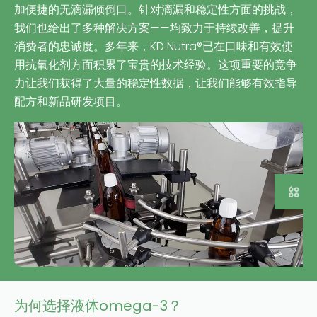
加便捷的无滴漏倾倒口。针对滴漏和稳定性方面的挑战，
我们也给出了多种解决方案——均致力于持续改善，提升
消费者的忠诚度。多年来，KD Nutra®已在口味和有效使
用抗氧化剂方面积累了宝贵的技术经验。这项重要的竞争
力让我们获得了大量的稳定性数据，让我们能够有效指导
配方和新品研发项目。
部分
请访问德国 KD 集团网站
Copyright © 2023 | KD Pharma Group SA
PRIVACY POLICY
为何选择液体omega-3？