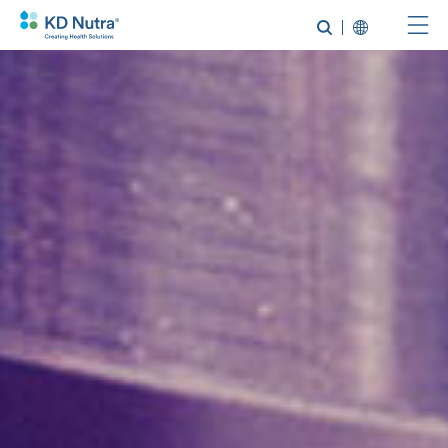
跳
转
到
主
要
内
容